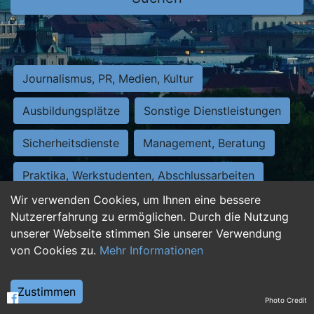
Journalismus, PR, Medien, Kultur
Ausbildungsplätze
Sonstige Dienstleistungen
Sicherheitsdienste
Management, Beratung
Praktika, Werkstudenten, Abschlussarbeiten
Wir verwenden Cookies, um Ihnen eine bessere
Personalwesen
Assistenz, Sekretariat
Nutzererfahrung zu ermöglichen. Durch die Nutzung
unserer Webseite stimmen Sie unserer Verwendung
Hilfskräfte, Aushilfs- und Nebenjobs
von Cookies zu.
Mehr Informationen
Einkauf, Logistik, Materialwirtschaft
Zustimmen
Photo Credit
Weiterbildung, Studium, duale Ausbildung