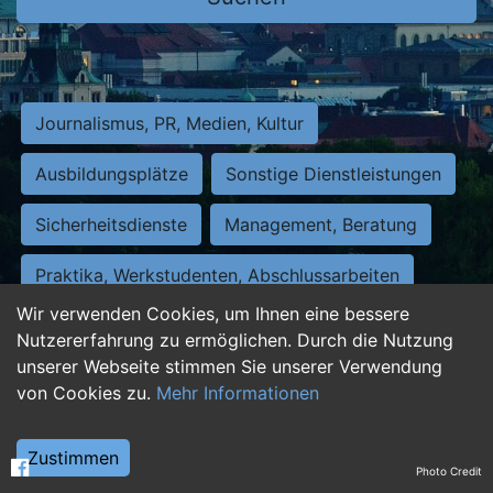
Journalismus, PR, Medien, Kultur
Ausbildungsplätze
Sonstige Dienstleistungen
Sicherheitsdienste
Management, Beratung
Praktika, Werkstudenten, Abschlussarbeiten
Wir verwenden Cookies, um Ihnen eine bessere
Personalwesen
Assistenz, Sekretariat
Nutzererfahrung zu ermöglichen. Durch die Nutzung
unserer Webseite stimmen Sie unserer Verwendung
Hilfskräfte, Aushilfs- und Nebenjobs
von Cookies zu.
Mehr Informationen
Einkauf, Logistik, Materialwirtschaft
Zustimmen
Photo Credit
Weiterbildung, Studium, duale Ausbildung