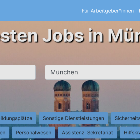
Für Arbeitgeber*innen
esten Jobs in Mü
Ort, Stadt
ildungsplätze
Sonstige Dienstleistungen
Sicherheit
ten
Personalwesen
Assistenz, Sekretariat
Hilfsk