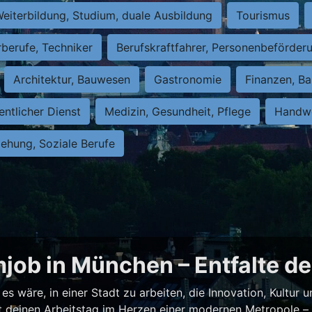
eiterbildung, Studium, duale Ausbildung
Tourismus
rberufe, Techniker
Berufskraftfahrer, Personenbeförder
Architektur, Bauwesen
Gastronomie
Finanzen, Ba
entlicher Dienst
Medizin, Gesundheit, Pflege
Handwe
iehung, Soziale Berufe
job in München – Entfalte de
es wäre, in einer Stadt zu arbeiten, die Innovation, Kultur
test deinen Arbeitstag im Herzen einer modernen Metropole 