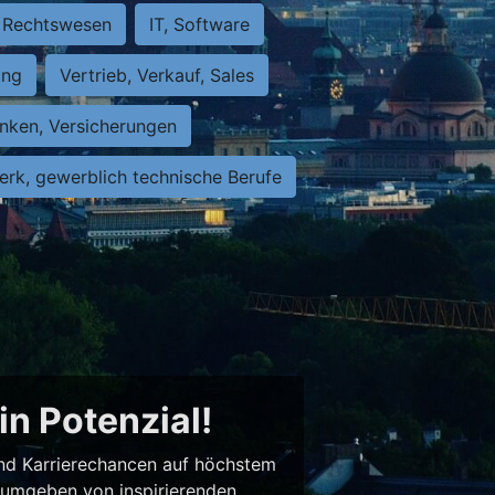
Rechtswesen
IT, Software
ung
Vertrieb, Verkauf, Sales
nken, Versicherungen
rk, gewerblich technische Berufe
in Potenzial!
 und Karrierechancen auf höchstem
– umgeben von inspirierenden