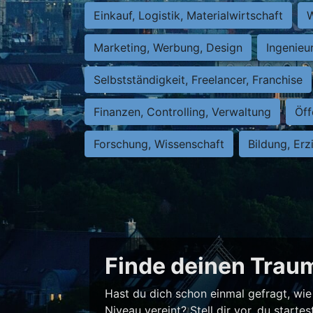
Einkauf, Logistik, Materialwirtschaft
W
Marketing, Werbung, Design
Ingenieu
Selbstständigkeit, Freelancer, Franchise
Finanzen, Controlling, Verwaltung
Öff
Forschung, Wissenschaft
Bildung, Erz
Finde deinen Traum
Hast du dich schon einmal gefragt, wie 
Niveau vereint? Stell dir vor, du star