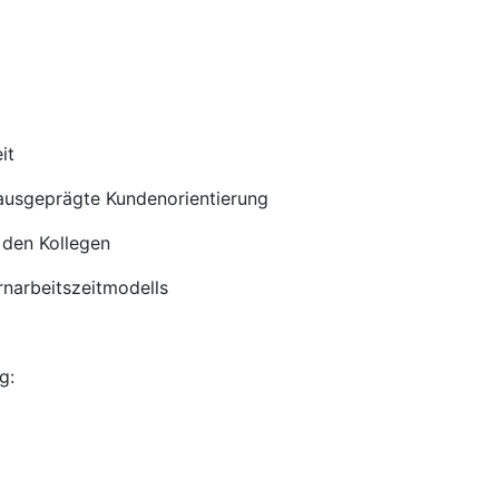
it
 ausgeprägte Kundenorientierung
 den Kollegen
ernarbeitszeitmodells
g: