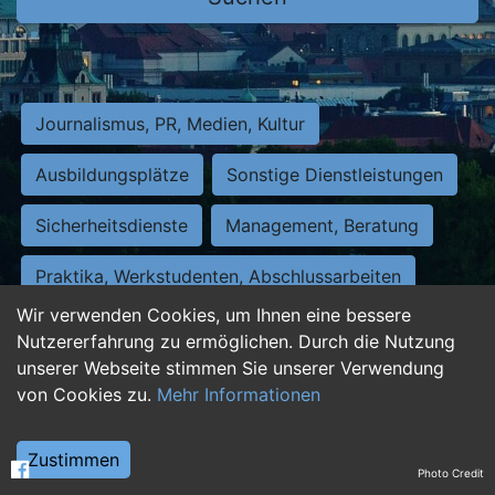
Journalismus, PR, Medien, Kultur
Ausbildungsplätze
Sonstige Dienstleistungen
Sicherheitsdienste
Management, Beratung
Praktika, Werkstudenten, Abschlussarbeiten
Wir verwenden Cookies, um Ihnen eine bessere
Personalwesen
Assistenz, Sekretariat
Nutzererfahrung zu ermöglichen. Durch die Nutzung
unserer Webseite stimmen Sie unserer Verwendung
Hilfskräfte, Aushilfs- und Nebenjobs
von Cookies zu.
Mehr Informationen
Einkauf, Logistik, Materialwirtschaft
Zustimmen
Photo Credit
Weiterbildung, Studium, duale Ausbildung