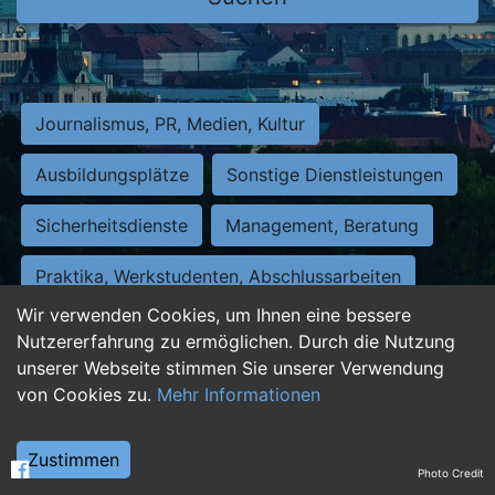
Journalismus, PR, Medien, Kultur
Ausbildungsplätze
Sonstige Dienstleistungen
Sicherheitsdienste
Management, Beratung
Praktika, Werkstudenten, Abschlussarbeiten
Wir verwenden Cookies, um Ihnen eine bessere
Personalwesen
Assistenz, Sekretariat
Nutzererfahrung zu ermöglichen. Durch die Nutzung
unserer Webseite stimmen Sie unserer Verwendung
Hilfskräfte, Aushilfs- und Nebenjobs
von Cookies zu.
Mehr Informationen
Einkauf, Logistik, Materialwirtschaft
Zustimmen
Photo Credit
Weiterbildung, Studium, duale Ausbildung