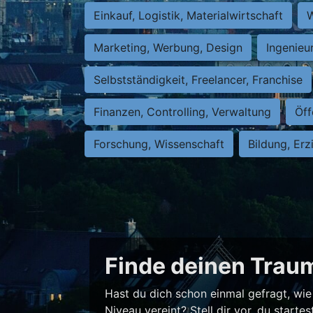
Einkauf, Logistik, Materialwirtschaft
W
Marketing, Werbung, Design
Ingenieu
Selbstständigkeit, Freelancer, Franchise
Finanzen, Controlling, Verwaltung
Öff
Forschung, Wissenschaft
Bildung, Erz
Finde deinen Traum
Hast du dich schon einmal gefragt, wie 
Niveau vereint? Stell dir vor, du star