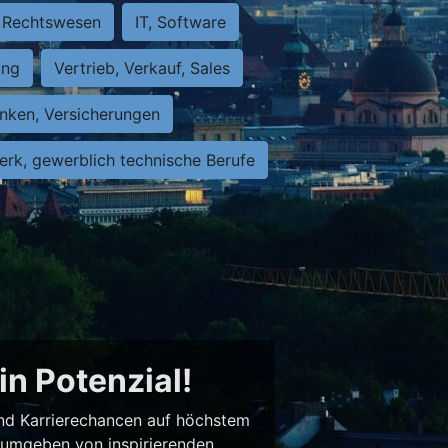
Rechtswesen
IT, Software
ung
Vertrieb, Verkauf, Sales
nken, Versicherungen
rk, gewerblich technische Berufe
in Potenzial!
 und Karrierechancen auf höchstem
– umgeben von inspirierenden