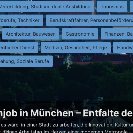
eiterbildung, Studium, duale Ausbildung
Tourismus
rberufe, Techniker
Berufskraftfahrer, Personenbeförder
Architektur, Bauwesen
Gastronomie
Finanzen, Ba
entlicher Dienst
Medizin, Gesundheit, Pflege
Handwe
iehung, Soziale Berufe
job in München – Entfalte de
es wäre, in einer Stadt zu arbeiten, die Innovation, Kultur
test deinen Arbeitstag im Herzen einer modernen Metropole 