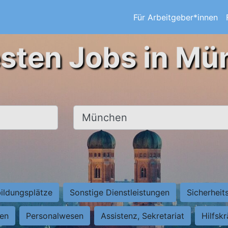
Für Arbeitgeber*innen
esten Jobs in Mü
Ort, Stadt
ildungsplätze
Sonstige Dienstleistungen
Sicherheit
ten
Personalwesen
Assistenz, Sekretariat
Hilfsk