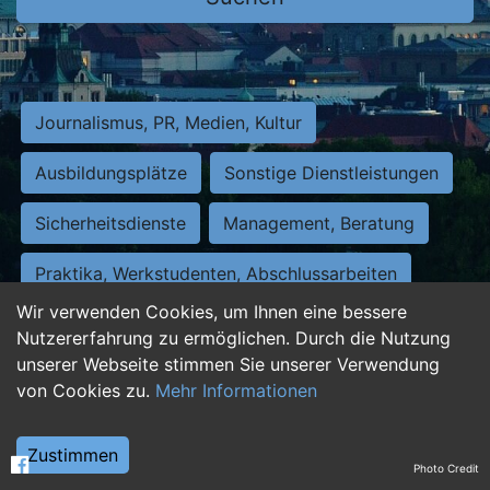
Journalismus, PR, Medien, Kultur
Ausbildungsplätze
Sonstige Dienstleistungen
Sicherheitsdienste
Management, Beratung
Praktika, Werkstudenten, Abschlussarbeiten
Wir verwenden Cookies, um Ihnen eine bessere
Personalwesen
Assistenz, Sekretariat
Nutzererfahrung zu ermöglichen. Durch die Nutzung
unserer Webseite stimmen Sie unserer Verwendung
Hilfskräfte, Aushilfs- und Nebenjobs
von Cookies zu.
Mehr Informationen
Einkauf, Logistik, Materialwirtschaft
Zustimmen
Photo Credit
Weiterbildung, Studium, duale Ausbildung