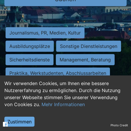
Journalismus, PR, Medien, Kultur
Ausbildungsplätze
Sonstige Dienstleistungen
Sicherheitsdienste
Management, Beratung
Praktika, Werkstudenten, Abschlussarbeiten
Wir verwenden Cookies, um Ihnen eine bessere
Personalwesen
Assistenz, Sekretariat
Nutzererfahrung zu ermöglichen. Durch die Nutzung
unserer Webseite stimmen Sie unserer Verwendung
Hilfskräfte, Aushilfs- und Nebenjobs
von Cookies zu.
Mehr Informationen
Einkauf, Logistik, Materialwirtschaft
Zustimmen
Photo Credit
Weiterbildung, Studium, duale Ausbildung