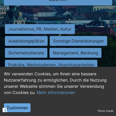
Journalismus, PR, Medien, Kultur
Ausbildungsplätze
Sonstige Dienstleistungen
Sicherheitsdienste
Management, Beratung
Praktika, Werkstudenten, Abschlussarbeiten
Wir verwenden Cookies, um Ihnen eine bessere
Personalwesen
Assistenz, Sekretariat
Nutzererfahrung zu ermöglichen. Durch die Nutzung
unserer Webseite stimmen Sie unserer Verwendung
Hilfskräfte, Aushilfs- und Nebenjobs
von Cookies zu.
Mehr Informationen
Einkauf, Logistik, Materialwirtschaft
Zustimmen
Photo Credit
Weiterbildung, Studium, duale Ausbildung