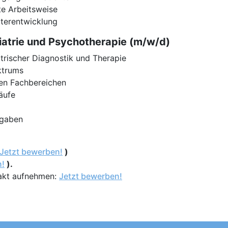
e Arbeitsweise
iterentwicklung
iatrie und Psychotherapie (m/w/d)
trischer Diagnostik und Therapie
ktrums
ren Fachbereichen
äufe
fgaben
Jetzt bewerben!
)
n!
).
akt aufnehmen:
Jetzt bewerben!