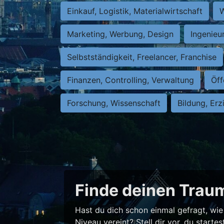
Einkauf, Logistik, Materialwirtschaft
W
Marketing, Werbung, Design
Ingenieu
Selbstständigkeit, Freelancer, Franchise
Finanzen, Controlling, Verwaltung
Öff
Forschung, Wissenschaft
Bildung, Erz
Finde deinen Traum
Hast du dich schon einmal gefragt, wie 
Niveau vereint? Stell dir vor, du star