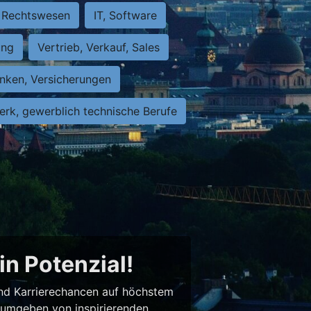
Rechtswesen
IT, Software
ung
Vertrieb, Verkauf, Sales
nken, Versicherungen
rk, gewerblich technische Berufe
in Potenzial!
 und Karrierechancen auf höchstem
– umgeben von inspirierenden