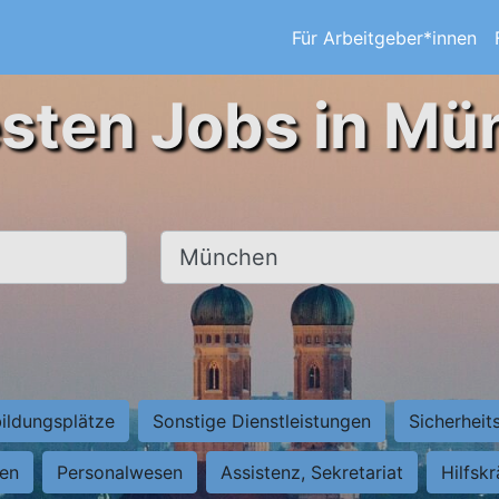
Für Arbeitgeber*innen
esten Jobs in Mü
Ort, Stadt
ildungsplätze
Sonstige Dienstleistungen
Sicherheit
ten
Personalwesen
Assistenz, Sekretariat
Hilfsk