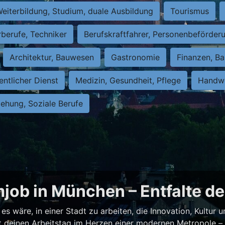
eiterbildung, Studium, duale Ausbildung
Tourismus
rberufe, Techniker
Berufskraftfahrer, Personenbeförder
Architektur, Bauwesen
Gastronomie
Finanzen, Ba
entlicher Dienst
Medizin, Gesundheit, Pflege
Handwe
iehung, Soziale Berufe
job in München – Entfalte de
es wäre, in einer Stadt zu arbeiten, die Innovation, Kultur
test deinen Arbeitstag im Herzen einer modernen Metropole 