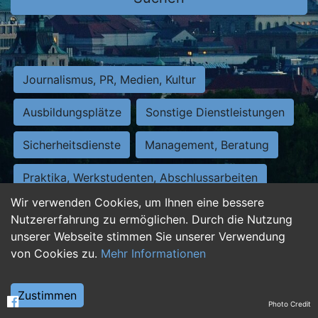
Journalismus, PR, Medien, Kultur
Ausbildungsplätze
Sonstige Dienstleistungen
Sicherheitsdienste
Management, Beratung
Praktika, Werkstudenten, Abschlussarbeiten
Wir verwenden Cookies, um Ihnen eine bessere
Personalwesen
Assistenz, Sekretariat
Nutzererfahrung zu ermöglichen. Durch die Nutzung
unserer Webseite stimmen Sie unserer Verwendung
Hilfskräfte, Aushilfs- und Nebenjobs
von Cookies zu.
Mehr Informationen
Einkauf, Logistik, Materialwirtschaft
Zustimmen
Photo Credit
Weiterbildung, Studium, duale Ausbildung