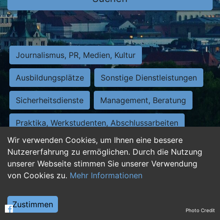
Journalismus, PR, Medien, Kultur
Ausbildungsplätze
Sonstige Dienstleistungen
Sicherheitsdienste
Management, Beratung
Praktika, Werkstudenten, Abschlussarbeiten
Wir verwenden Cookies, um Ihnen eine bessere
Personalwesen
Assistenz, Sekretariat
Nutzererfahrung zu ermöglichen. Durch die Nutzung
unserer Webseite stimmen Sie unserer Verwendung
Hilfskräfte, Aushilfs- und Nebenjobs
von Cookies zu.
Mehr Informationen
Einkauf, Logistik, Materialwirtschaft
Zustimmen
Photo Credit
Weiterbildung, Studium, duale Ausbildung