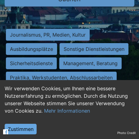
Journalismus, PR, Medien, Kultur
Ausbildungsplätze
Sonstige Dienstleistungen
Sicherheitsdienste
Management, Beratung
Praktika, Werkstudenten, Abschlussarbeiten
Wir verwenden Cookies, um Ihnen eine bessere
Personalwesen
Assistenz, Sekretariat
Nutzererfahrung zu ermöglichen. Durch die Nutzung
unserer Webseite stimmen Sie unserer Verwendung
Hilfskräfte, Aushilfs- und Nebenjobs
von Cookies zu.
Mehr Informationen
Einkauf, Logistik, Materialwirtschaft
Zustimmen
Photo Credit
Weiterbildung, Studium, duale Ausbildung