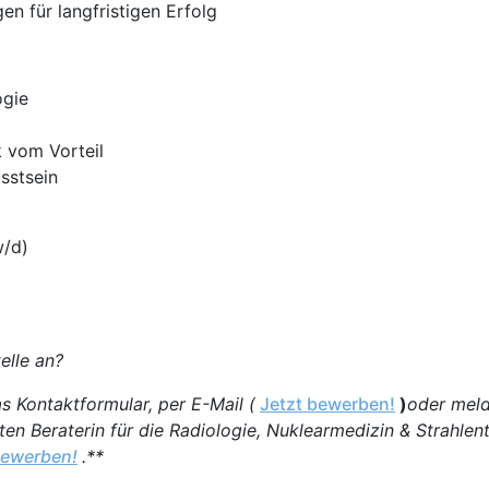
en für langfristigen Erfolg
ogie
k vom Vorteil
sstsein
/d)
elle an?
s Kontaktformular, per E-Mail (
Jetzt bewerben!
)
oder meld
rten Beraterin für die Radiologie, Nuklearmedizin & Strahlen
bewerben!
.**