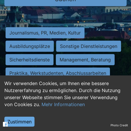
Journalismus, PR, Medien, Kultur
Ausbildungsplätze
Sonstige Dienstleistungen
Sicherheitsdienste
Management, Beratung
Praktika, Werkstudenten, Abschlussarbeiten
Wir verwenden Cookies, um Ihnen eine bessere
Personalwesen
Assistenz, Sekretariat
Nutzererfahrung zu ermöglichen. Durch die Nutzung
unserer Webseite stimmen Sie unserer Verwendung
Hilfskräfte, Aushilfs- und Nebenjobs
von Cookies zu.
Mehr Informationen
Einkauf, Logistik, Materialwirtschaft
Zustimmen
Photo Credit
Weiterbildung, Studium, duale Ausbildung