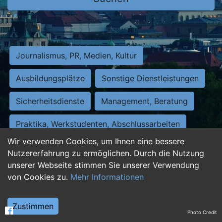
Journalismus, PR, Medien, Kultur
Ausbildungsplätze
Sonstige Dienstleistungen
Sicherheitsdienste
Management, Beratung
Praktika, Werkstudenten, Abschlussarbeiten
Wir verwenden Cookies, um Ihnen eine bessere
Personalwesen
Assistenz, Sekretariat
Nutzererfahrung zu ermöglichen. Durch die Nutzung
unserer Webseite stimmen Sie unserer Verwendung
Hilfskräfte, Aushilfs- und Nebenjobs
von Cookies zu.
Mehr Informationen
Einkauf, Logistik, Materialwirtschaft
Zustimmen
Photo Credit
Weiterbildung, Studium, duale Ausbildung