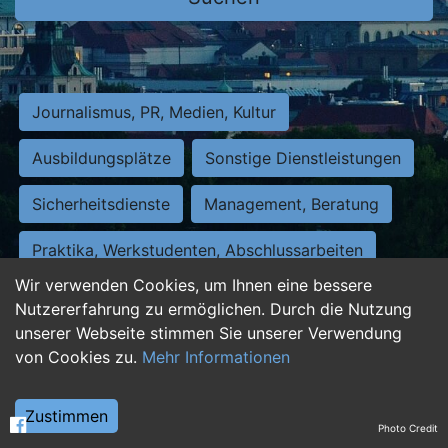
Journalismus, PR, Medien, Kultur
Ausbildungsplätze
Sonstige Dienstleistungen
Sicherheitsdienste
Management, Beratung
Praktika, Werkstudenten, Abschlussarbeiten
Wir verwenden Cookies, um Ihnen eine bessere
Personalwesen
Assistenz, Sekretariat
Nutzererfahrung zu ermöglichen. Durch die Nutzung
unserer Webseite stimmen Sie unserer Verwendung
Hilfskräfte, Aushilfs- und Nebenjobs
von Cookies zu.
Mehr Informationen
Einkauf, Logistik, Materialwirtschaft
Zustimmen
Photo Credit
Weiterbildung, Studium, duale Ausbildung