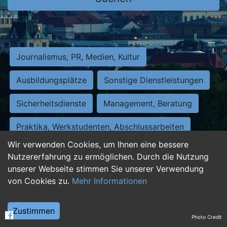
Journalismus, PR, Medien, Kultur
Ausbildungsplätze
Sonstige Dienstleistungen
Sicherheitsdienste
Management, Beratung
Praktika, Werkstudenten, Abschlussarbeiten
Wir verwenden Cookies, um Ihnen eine bessere
Personalwesen
Assistenz, Sekretariat
Nutzererfahrung zu ermöglichen. Durch die Nutzung
unserer Webseite stimmen Sie unserer Verwendung
Hilfskräfte, Aushilfs- und Nebenjobs
von Cookies zu.
Mehr Informationen
Einkauf, Logistik, Materialwirtschaft
Zustimmen
Photo Credit
Weiterbildung, Studium, duale Ausbildung