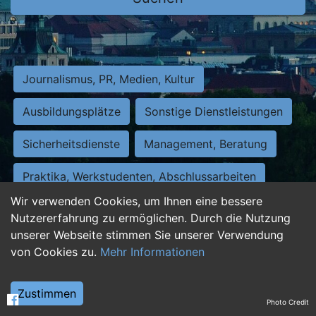
Journalismus, PR, Medien, Kultur
Ausbildungsplätze
Sonstige Dienstleistungen
Sicherheitsdienste
Management, Beratung
Praktika, Werkstudenten, Abschlussarbeiten
Wir verwenden Cookies, um Ihnen eine bessere
Personalwesen
Assistenz, Sekretariat
Nutzererfahrung zu ermöglichen. Durch die Nutzung
unserer Webseite stimmen Sie unserer Verwendung
Hilfskräfte, Aushilfs- und Nebenjobs
von Cookies zu.
Mehr Informationen
Einkauf, Logistik, Materialwirtschaft
Zustimmen
Photo Credit
Weiterbildung, Studium, duale Ausbildung