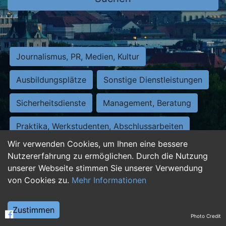
Journalismus, PR, Medien, Kultur
Ausbildungsplätze
Sonstige Dienstleistungen
Sicherheitsdienste
Management, Beratung
Praktika, Werkstudenten, Abschlussarbeiten
Wir verwenden Cookies, um Ihnen eine bessere
Personalwesen
Assistenz, Sekretariat
Nutzererfahrung zu ermöglichen. Durch die Nutzung
unserer Webseite stimmen Sie unserer Verwendung
Hilfskräfte, Aushilfs- und Nebenjobs
von Cookies zu.
Mehr Informationen
Einkauf, Logistik, Materialwirtschaft
Zustimmen
Photo Credit
Weiterbildung, Studium, duale Ausbildung