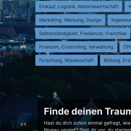
Einkauf, Logistik, Materialwirtschaft
W
Marketing, Werbung, Design
Ingenieu
Selbstständigkeit, Freelancer, Franchise
Finanzen, Controlling, Verwaltung
Öff
Forschung, Wissenschaft
Bildung, Erz
Finde deinen Traum
Hast du dich schon einmal gefragt, wie 
Niveau vereint? Stell dir vor, du star