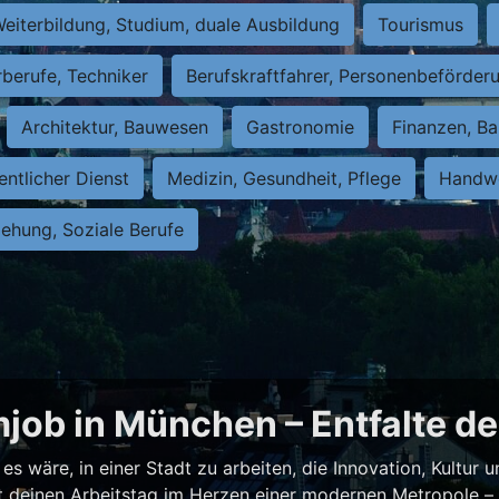
eiterbildung, Studium, duale Ausbildung
Tourismus
rberufe, Techniker
Berufskraftfahrer, Personenbeförder
Architektur, Bauwesen
Gastronomie
Finanzen, Ba
entlicher Dienst
Medizin, Gesundheit, Pflege
Handwe
iehung, Soziale Berufe
job in München – Entfalte de
es wäre, in einer Stadt zu arbeiten, die Innovation, Kultur
test deinen Arbeitstag im Herzen einer modernen Metropole 