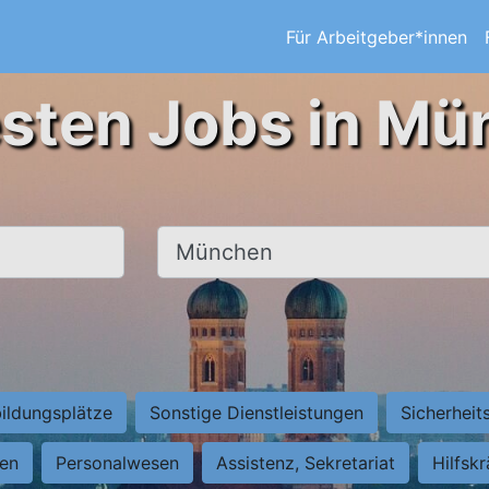
Für Arbeitgeber*innen
esten Jobs in Mü
Ort, Stadt
ildungsplätze
Sonstige Dienstleistungen
Sicherheit
ten
Personalwesen
Assistenz, Sekretariat
Hilfsk