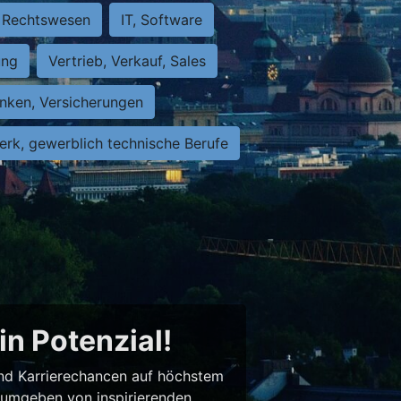
Rechtswesen
IT, Software
ung
Vertrieb, Verkauf, Sales
nken, Versicherungen
rk, gewerblich technische Berufe
in Potenzial!
 und Karrierechancen auf höchstem
– umgeben von inspirierenden