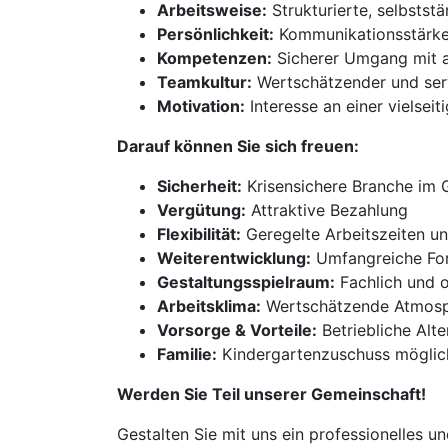
Arbeitsweise:
Strukturierte, selbsts
Persönlichkeit:
Kommunikationsstärke, 
Kompetenzen:
Sicherer Umgang mit a
Teamkultur:
Wertschätzender und serv
Motivation:
Interesse an einer vielsei
Darauf können Sie sich freuen:
Sicherheit:
Krisensichere Branche im G
Vergütung:
Attraktive Bezahlung
Flexibilität:
Geregelte Arbeitszeiten u
Weiterentwicklung:
Umfangreiche For
Gestaltungsspielraum:
Fachlich und o
Arbeitsklima:
Wertschätzende Atmosph
Vorsorge & Vorteile:
Betriebliche Alt
Familie:
Kindergartenzuschuss möglic
Werden Sie Teil unserer Gemeinschaft!
Gestalten Sie mit uns ein professionelles 