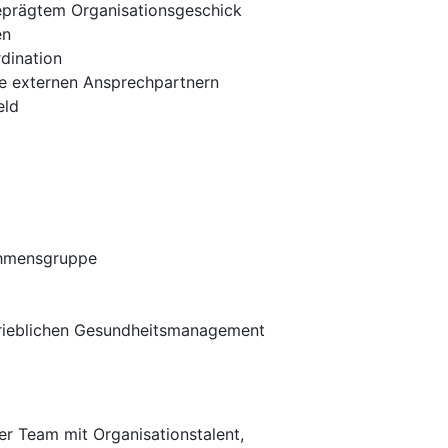
geprägtem Organisationsgeschick
en
dination
ie externen Ansprechpartnern
eld
ehmensgruppe
trieblichen Gesundheitsmanagement
er Team mit Organisationstalent,