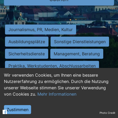
Journalismus, PR, Medien, Kultur
Ausbildungsplätze
Sonstige Dienstleistungen
Sicherheitsdienste
Management, Beratung
Praktika, Werkstudenten, Abschlussarbeiten
Wir verwenden Cookies, um Ihnen eine bessere
Personalwesen
Assistenz, Sekretariat
Nutzererfahrung zu ermöglichen. Durch die Nutzung
unserer Webseite stimmen Sie unserer Verwendung
Hilfskräfte, Aushilfs- und Nebenjobs
von Cookies zu.
Mehr Informationen
Einkauf, Logistik, Materialwirtschaft
Zustimmen
Photo Credit
Weiterbildung, Studium, duale Ausbildung