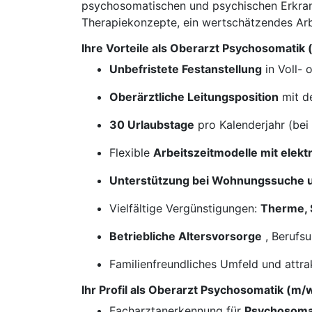
psychosomatischen und psychischen Erkrank
Therapiekonzepte, ein wertschätzendes Arbe
Ihre Vorteile als Oberarzt Psychosomatik
Unbefristete Festanstellung
in Voll- o
Oberärztliche Leitungsposition
mit d
30 Urlaubstage
pro Kalenderjahr (be
Flexible
Arbeitszeitmodelle mit elekt
Unterstützung bei Wohnungssuche
Vielfältige Vergünstigungen:
Therme, 
Betriebliche Altersvorsorge
, Berufs
Familienfreundliches Umfeld und attra
Ihr Profil als Oberarzt Psychosomatik (m/
Facharztanerkennung für
Psychosomat