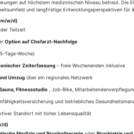
ungen auf höchstem medizinischen Niveau betreut. Die Einr
itsumfeld und langfristige Entwicklungsperspektiven für är
 (m/w/d)
der Teilzeit
er
Option auf Chefarzt-Nachfolge
i 5-Tage-Woche)
ronischer Zeiterfassung
– freie Wochenenden inklusive
 und Umzug
über ein regionales Netzwerk
Sauna, Fitnessstudio
, Job-Bike, Mitarbeitendenverpflegung
unfähigkeitsversicherung und betriebliches Gesundheitsma
ktiver Standort mit hoher Lebensqualität
w/d)
ische Medizin und Psychotherapie
oder
Psychiatrie und