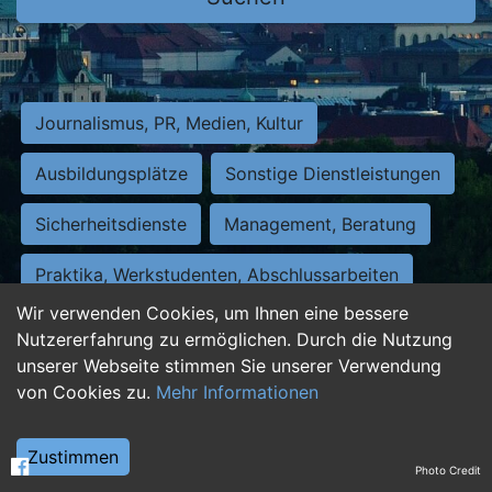
Journalismus, PR, Medien, Kultur
Ausbildungsplätze
Sonstige Dienstleistungen
Sicherheitsdienste
Management, Beratung
Praktika, Werkstudenten, Abschlussarbeiten
Wir verwenden Cookies, um Ihnen eine bessere
Personalwesen
Assistenz, Sekretariat
Nutzererfahrung zu ermöglichen. Durch die Nutzung
unserer Webseite stimmen Sie unserer Verwendung
Hilfskräfte, Aushilfs- und Nebenjobs
von Cookies zu.
Mehr Informationen
Einkauf, Logistik, Materialwirtschaft
Zustimmen
Photo Credit
Weiterbildung, Studium, duale Ausbildung