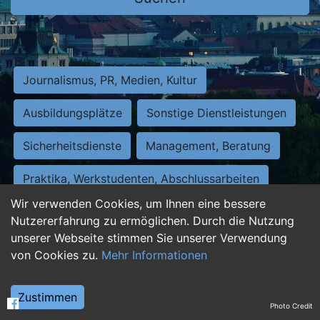
Journalismus, PR, Medien, Kultur
Ausbildungsplätze
Sonstige Dienstleistungen
Sicherheitsdienste
Management, Beratung
Praktika, Werkstudenten, Abschlussarbeiten
Wir verwenden Cookies, um Ihnen eine bessere
Personalwesen
Assistenz, Sekretariat
Nutzererfahrung zu ermöglichen. Durch die Nutzung
unserer Webseite stimmen Sie unserer Verwendung
Hilfskräfte, Aushilfs- und Nebenjobs
von Cookies zu.
Mehr Informationen
Einkauf, Logistik, Materialwirtschaft
Zustimmen
Photo Credit
Weiterbildung, Studium, duale Ausbildung