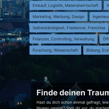
Einkauf, Logistik, Materialwirtschaft
W
Marketing, Werbung, Design
Ingenieu
Selbstständigkeit, Freelancer, Franchise
Finanzen, Controlling, Verwaltung
Öff
Forschung, Wissenschaft
Bildung, Erz
Finde deinen Traum
Hast du dich schon einmal gefragt, wie 
Niveau vereint? Stell dir vor, du star