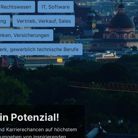
Rechtswesen
IT, Software
ung
Vertrieb, Verkauf, Sales
nken, Versicherungen
rk, gewerblich technische Berufe
in Potenzial!
 und Karrierechancen auf höchstem
– umgeben von inspirierenden