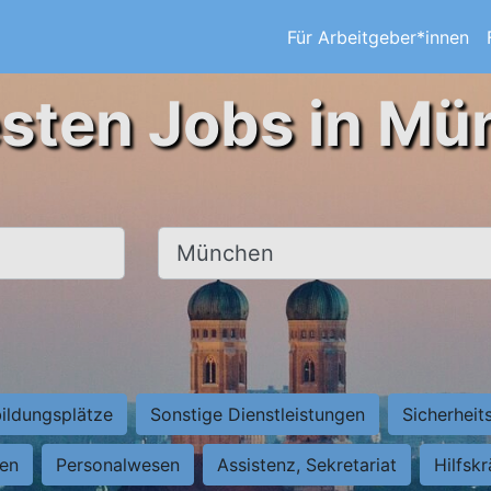
Für Arbeitgeber*innen
esten Jobs in Mü
Ort, Stadt
ildungsplätze
Sonstige Dienstleistungen
Sicherheit
ten
Personalwesen
Assistenz, Sekretariat
Hilfsk