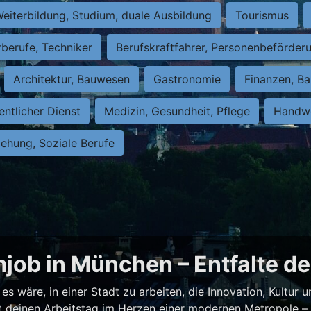
eiterbildung, Studium, duale Ausbildung
Tourismus
rberufe, Techniker
Berufskraftfahrer, Personenbeförder
Architektur, Bauwesen
Gastronomie
Finanzen, Ba
entlicher Dienst
Medizin, Gesundheit, Pflege
Handwe
iehung, Soziale Berufe
job in München – Entfalte de
es wäre, in einer Stadt zu arbeiten, die Innovation, Kultur
test deinen Arbeitstag im Herzen einer modernen Metropole 