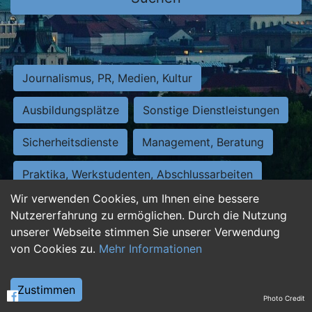
Journalismus, PR, Medien, Kultur
Ausbildungsplätze
Sonstige Dienstleistungen
Sicherheitsdienste
Management, Beratung
Praktika, Werkstudenten, Abschlussarbeiten
Wir verwenden Cookies, um Ihnen eine bessere
Personalwesen
Assistenz, Sekretariat
Nutzererfahrung zu ermöglichen. Durch die Nutzung
unserer Webseite stimmen Sie unserer Verwendung
Hilfskräfte, Aushilfs- und Nebenjobs
von Cookies zu.
Mehr Informationen
Einkauf, Logistik, Materialwirtschaft
Zustimmen
Photo Credit
Weiterbildung, Studium, duale Ausbildung