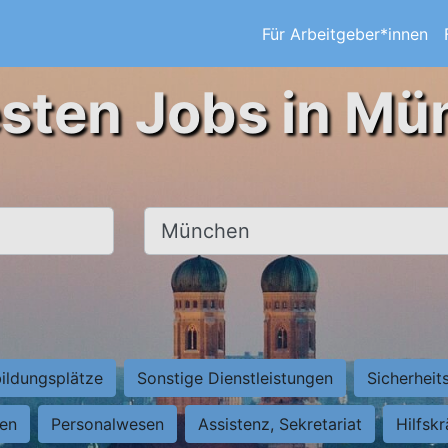
Für Arbeitgeber*innen
esten Jobs in Mü
Ort, Stadt
ildungsplätze
Sonstige Dienstleistungen
Sicherheit
ten
Personalwesen
Assistenz, Sekretariat
Hilfsk