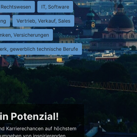
Rechtswesen
IT, Software
ung
Vertrieb, Verkauf, Sales
nken, Versicherungen
rk, gewerblich technische Berufe
in Potenzial!
 und Karrierechancen auf höchstem
– umgeben von inspirierenden