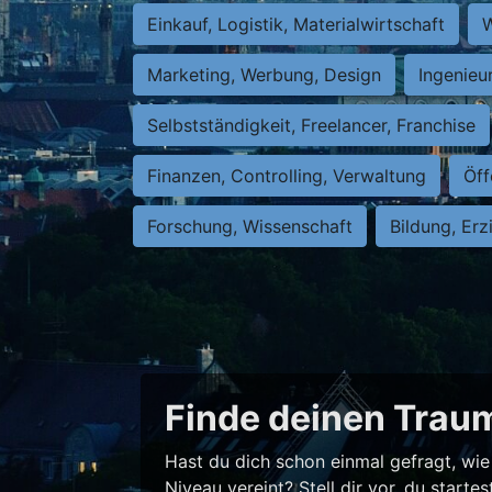
Einkauf, Logistik, Materialwirtschaft
W
Marketing, Werbung, Design
Ingenieu
Selbstständigkeit, Freelancer, Franchise
Finanzen, Controlling, Verwaltung
Öff
Forschung, Wissenschaft
Bildung, Erz
Finde deinen Traum
Hast du dich schon einmal gefragt, wie 
Niveau vereint? Stell dir vor, du star