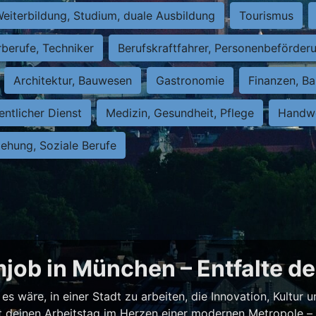
eiterbildung, Studium, duale Ausbildung
Tourismus
rberufe, Techniker
Berufskraftfahrer, Personenbeförder
Architektur, Bauwesen
Gastronomie
Finanzen, Ba
entlicher Dienst
Medizin, Gesundheit, Pflege
Handwe
iehung, Soziale Berufe
job in München – Entfalte de
es wäre, in einer Stadt zu arbeiten, die Innovation, Kultur
test deinen Arbeitstag im Herzen einer modernen Metropole 