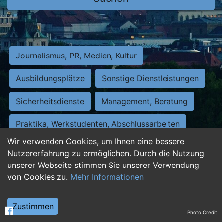
Journalismus, PR, Medien, Kultur
Ausbildungsplätze
Sonstige Dienstleistungen
Sicherheitsdienste
Management, Beratung
Praktika, Werkstudenten, Abschlussarbeiten
Wir verwenden Cookies, um Ihnen eine bessere
Personalwesen
Assistenz, Sekretariat
Nutzererfahrung zu ermöglichen. Durch die Nutzung
unserer Webseite stimmen Sie unserer Verwendung
Hilfskräfte, Aushilfs- und Nebenjobs
von Cookies zu.
Mehr Informationen
Einkauf, Logistik, Materialwirtschaft
Zustimmen
Photo Credit
Weiterbildung, Studium, duale Ausbildung