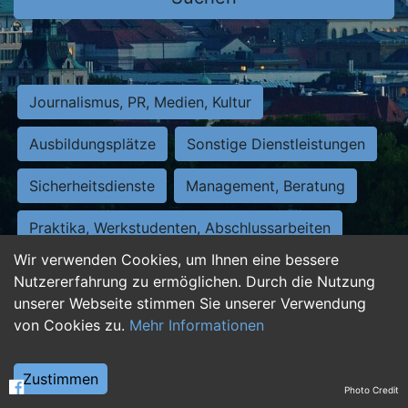
Journalismus, PR, Medien, Kultur
Ausbildungsplätze
Sonstige Dienstleistungen
Sicherheitsdienste
Management, Beratung
Praktika, Werkstudenten, Abschlussarbeiten
Wir verwenden Cookies, um Ihnen eine bessere
Personalwesen
Assistenz, Sekretariat
Nutzererfahrung zu ermöglichen. Durch die Nutzung
unserer Webseite stimmen Sie unserer Verwendung
Hilfskräfte, Aushilfs- und Nebenjobs
von Cookies zu.
Mehr Informationen
Einkauf, Logistik, Materialwirtschaft
Zustimmen
Photo Credit
Weiterbildung, Studium, duale Ausbildung