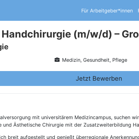
Für Arbeitgeber*innen
 Handchirurgie (m/w/d) – G
gie
Medizin, Gesundheit, Pflege
Jetzt Bewerben
malversorgung mit universitärem Medizincampus, suchen wi
e und Ästhetische Chirurgie mit der Zusatzweiterbildung Ha
lich breit aufgestellt und genießt überregionale Anerkennu