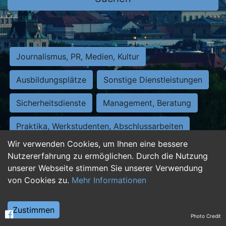
Journalismus, PR, Medien, Kultur
Ausbildungsplätze
Sonstige Dienstleistungen
Sicherheitsdienste
Management, Beratung
Praktika, Werkstudenten, Abschlussarbeiten
Wir verwenden Cookies, um Ihnen eine bessere
Personalwesen
Assistenz, Sekretariat
Nutzererfahrung zu ermöglichen. Durch die Nutzung
unserer Webseite stimmen Sie unserer Verwendung
Hilfskräfte, Aushilfs- und Nebenjobs
von Cookies zu.
Mehr Informationen
Einkauf, Logistik, Materialwirtschaft
Zustimmen
Photo Credit
Weiterbildung, Studium, duale Ausbildung