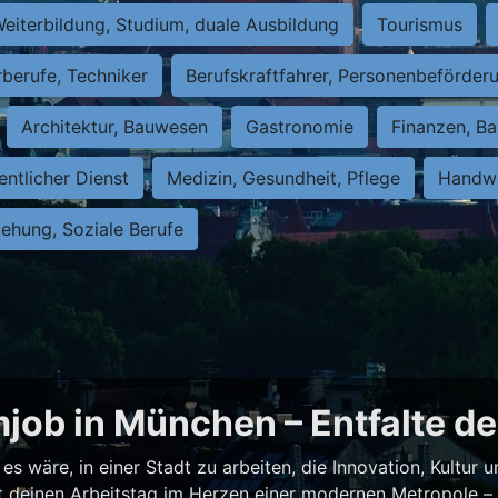
eiterbildung, Studium, duale Ausbildung
Tourismus
rberufe, Techniker
Berufskraftfahrer, Personenbeförder
Architektur, Bauwesen
Gastronomie
Finanzen, Ba
entlicher Dienst
Medizin, Gesundheit, Pflege
Handwe
iehung, Soziale Berufe
job in München – Entfalte de
es wäre, in einer Stadt zu arbeiten, die Innovation, Kultur
test deinen Arbeitstag im Herzen einer modernen Metropole 