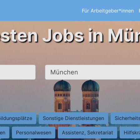
Für Arbeitgeber*innen
esten Jobs in Mü
Ort, Stadt
ildungsplätze
Sonstige Dienstleistungen
Sicherheit
ten
Personalwesen
Assistenz, Sekretariat
Hilfsk