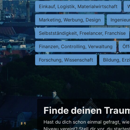
Einkauf, Logistik, Materialwirtschaft
W
Marketing, Werbung, Design
Ingenieu
Selbstständigkeit, Freelancer, Franchise
Finanzen, Controlling, Verwaltung
Öff
Forschung, Wissenschaft
Bildung, Erz
Finde deinen Traum
Hast du dich schon einmal gefragt, wie 
Niveau vereint? Stell dir vor, du star