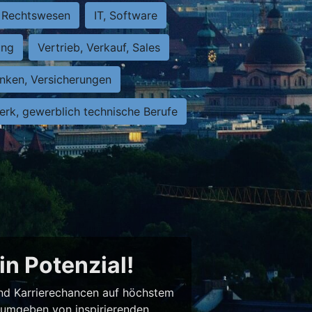
Rechtswesen
IT, Software
ung
Vertrieb, Verkauf, Sales
nken, Versicherungen
rk, gewerblich technische Berufe
in Potenzial!
 und Karrierechancen auf höchstem
– umgeben von inspirierenden