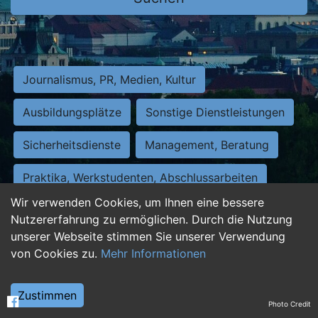
Journalismus, PR, Medien, Kultur
Ausbildungsplätze
Sonstige Dienstleistungen
Sicherheitsdienste
Management, Beratung
Praktika, Werkstudenten, Abschlussarbeiten
Wir verwenden Cookies, um Ihnen eine bessere
Personalwesen
Assistenz, Sekretariat
Nutzererfahrung zu ermöglichen. Durch die Nutzung
unserer Webseite stimmen Sie unserer Verwendung
Hilfskräfte, Aushilfs- und Nebenjobs
von Cookies zu.
Mehr Informationen
Einkauf, Logistik, Materialwirtschaft
Zustimmen
Photo Credit
Weiterbildung, Studium, duale Ausbildung