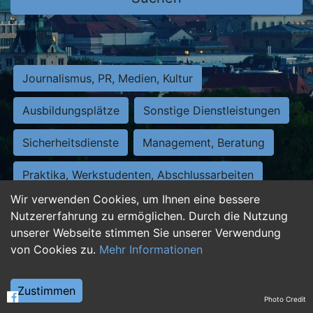
Journalismus, PR, Medien, Kultur
Ausbildungsplätze
Sonstige Dienstleistungen
Sicherheitsdienste
Management, Beratung
Praktika, Werkstudenten, Abschlussarbeiten
Wir verwenden Cookies, um Ihnen eine bessere
Personalwesen
Assistenz, Sekretariat
Nutzererfahrung zu ermöglichen. Durch die Nutzung
unserer Webseite stimmen Sie unserer Verwendung
Hilfskräfte, Aushilfs- und Nebenjobs
von Cookies zu.
Mehr Informationen
Einkauf, Logistik, Materialwirtschaft
Zustimmen
Photo Credit
Weiterbildung, Studium, duale Ausbildung