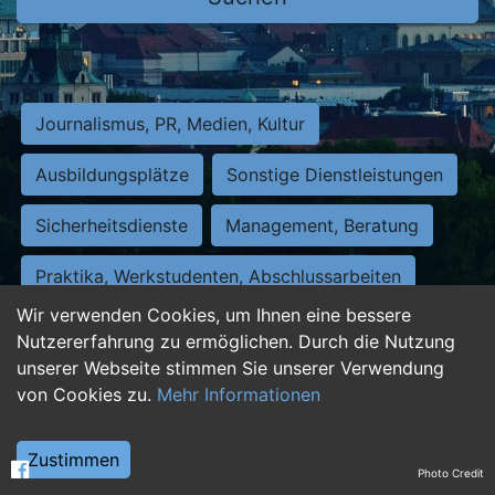
Journalismus, PR, Medien, Kultur
Ausbildungsplätze
Sonstige Dienstleistungen
Sicherheitsdienste
Management, Beratung
Praktika, Werkstudenten, Abschlussarbeiten
Wir verwenden Cookies, um Ihnen eine bessere
Personalwesen
Assistenz, Sekretariat
Nutzererfahrung zu ermöglichen. Durch die Nutzung
unserer Webseite stimmen Sie unserer Verwendung
Hilfskräfte, Aushilfs- und Nebenjobs
von Cookies zu.
Mehr Informationen
Einkauf, Logistik, Materialwirtschaft
Zustimmen
Photo Credit
Weiterbildung, Studium, duale Ausbildung