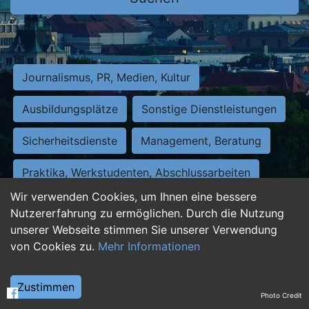
Journalismus, PR, Medien, Kultur
Ausbildungsplätze
Sonstige Dienstleistungen
Sicherheitsdienste
Management, Beratung
Praktika, Werkstudenten, Abschlussarbeiten
Wir verwenden Cookies, um Ihnen eine bessere
Personalwesen
Assistenz, Sekretariat
Nutzererfahrung zu ermöglichen. Durch die Nutzung
unserer Webseite stimmen Sie unserer Verwendung
Hilfskräfte, Aushilfs- und Nebenjobs
von Cookies zu.
Mehr Informationen
Einkauf, Logistik, Materialwirtschaft
Zustimmen
Photo Credit
Weiterbildung, Studium, duale Ausbildung