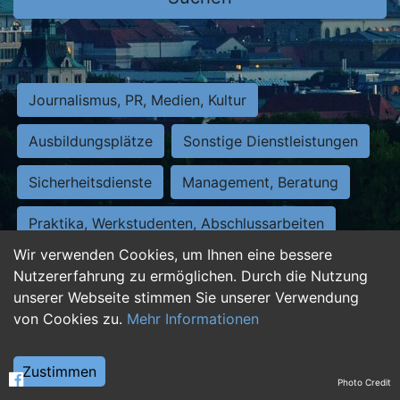
Journalismus, PR, Medien, Kultur
Ausbildungsplätze
Sonstige Dienstleistungen
Sicherheitsdienste
Management, Beratung
Praktika, Werkstudenten, Abschlussarbeiten
Wir verwenden Cookies, um Ihnen eine bessere
Personalwesen
Assistenz, Sekretariat
Nutzererfahrung zu ermöglichen. Durch die Nutzung
unserer Webseite stimmen Sie unserer Verwendung
Hilfskräfte, Aushilfs- und Nebenjobs
von Cookies zu.
Mehr Informationen
Einkauf, Logistik, Materialwirtschaft
Zustimmen
Photo Credit
Weiterbildung, Studium, duale Ausbildung