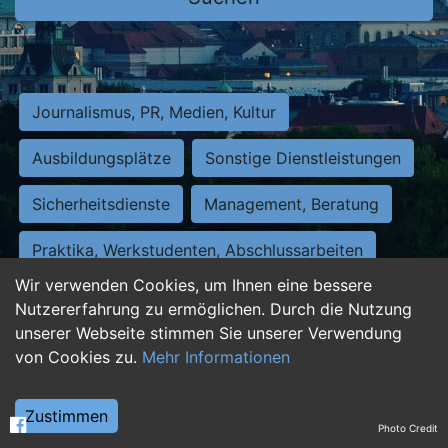
Journalismus, PR, Medien, Kultur
Ausbildungsplätze
Sonstige Dienstleistungen
Sicherheitsdienste
Management, Beratung
Praktika, Werkstudenten, Abschlussarbeiten
Wir verwenden Cookies, um Ihnen eine bessere
Personalwesen
Assistenz, Sekretariat
Nutzererfahrung zu ermöglichen. Durch die Nutzung
unserer Webseite stimmen Sie unserer Verwendung
Hilfskräfte, Aushilfs- und Nebenjobs
von Cookies zu.
Mehr Informationen
Einkauf, Logistik, Materialwirtschaft
Zustimmen
Photo Credit
Weiterbildung, Studium, duale Ausbildung