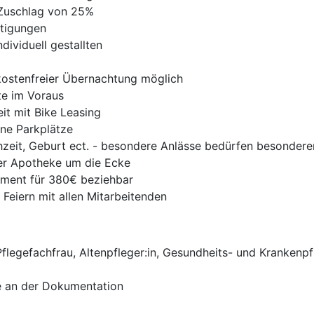
Zuschlag von 25%
stigungen
dividuell gestallten
 kostenfreier Übernachtung möglich
te im Voraus
it mit Bike Leasing
ne Parkplätze
hzeit, Geburt ect. - besondere Anlässe bedürfen besonde
der Apotheke um die Ecke
ment für 380€ beziehbar
 Feiern mit allen Mitarbeitenden
egefachfrau, Altenpfleger:in, Gesundheits- und Krankenpfl
e an der Dokumentation