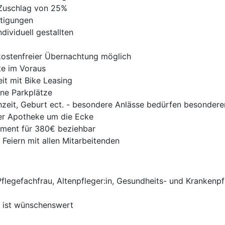
Zuschlag von 25%
stigungen
dividuell gestallten
 kostenfreier Übernachtung möglich
te im Voraus
it mit Bike Leasing
ne Parkplätze
hzeit, Geburt ect. - besondere Anlässe bedürfen besonde
der Apotheke um die Ecke
ment für 380€ beziehbar
 Feiern mit allen Mitarbeitenden
egefachfrau, Altenpfleger:in, Gesundheits- und Krankenpfl
 ist wünschenswert