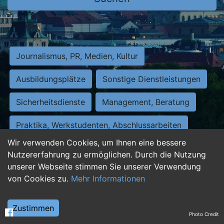
Journalismus, PR, Medien, Kultur
Ausbildungsplätze
Sonstige Dienstleistungen
Sicherheitsdienste
Management, Beratung
Praktika, Werkstudenten, Abschlussarbeiten
Wir verwenden Cookies, um Ihnen eine bessere
Personalwesen
Assistenz, Sekretariat
Nutzererfahrung zu ermöglichen. Durch die Nutzung
unserer Webseite stimmen Sie unserer Verwendung
Hilfskräfte, Aushilfs- und Nebenjobs
von Cookies zu.
Mehr Informationen
Einkauf, Logistik, Materialwirtschaft
Zustimmen
Photo Credit
Weiterbildung, Studium, duale Ausbildung