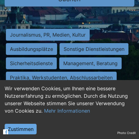
Journalismus, PR, Medien, Kultur
Ausbildungsplätze
Sonstige Dienstleistungen
Sicherheitsdienste
Management, Beratung
Praktika, Werkstudenten, Abschlussarbeiten
Wir verwenden Cookies, um Ihnen eine bessere
Personalwesen
Assistenz, Sekretariat
Nutzererfahrung zu ermöglichen. Durch die Nutzung
unserer Webseite stimmen Sie unserer Verwendung
Hilfskräfte, Aushilfs- und Nebenjobs
von Cookies zu.
Mehr Informationen
Einkauf, Logistik, Materialwirtschaft
Zustimmen
Photo Credit
Weiterbildung, Studium, duale Ausbildung