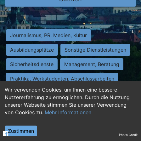
Journalismus, PR, Medien, Kultur
Ausbildungsplätze
Sonstige Dienstleistungen
Sicherheitsdienste
Management, Beratung
Praktika, Werkstudenten, Abschlussarbeiten
Wir verwenden Cookies, um Ihnen eine bessere
Personalwesen
Assistenz, Sekretariat
Nutzererfahrung zu ermöglichen. Durch die Nutzung
unserer Webseite stimmen Sie unserer Verwendung
Hilfskräfte, Aushilfs- und Nebenjobs
von Cookies zu.
Mehr Informationen
Einkauf, Logistik, Materialwirtschaft
Zustimmen
Photo Credit
Weiterbildung, Studium, duale Ausbildung