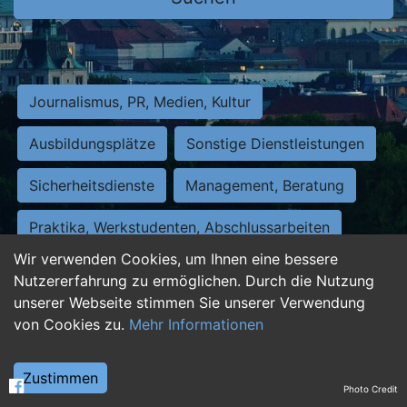
Journalismus, PR, Medien, Kultur
Ausbildungsplätze
Sonstige Dienstleistungen
Sicherheitsdienste
Management, Beratung
Praktika, Werkstudenten, Abschlussarbeiten
Wir verwenden Cookies, um Ihnen eine bessere
Personalwesen
Assistenz, Sekretariat
Nutzererfahrung zu ermöglichen. Durch die Nutzung
unserer Webseite stimmen Sie unserer Verwendung
Hilfskräfte, Aushilfs- und Nebenjobs
von Cookies zu.
Mehr Informationen
Einkauf, Logistik, Materialwirtschaft
Zustimmen
Photo Credit
Weiterbildung, Studium, duale Ausbildung