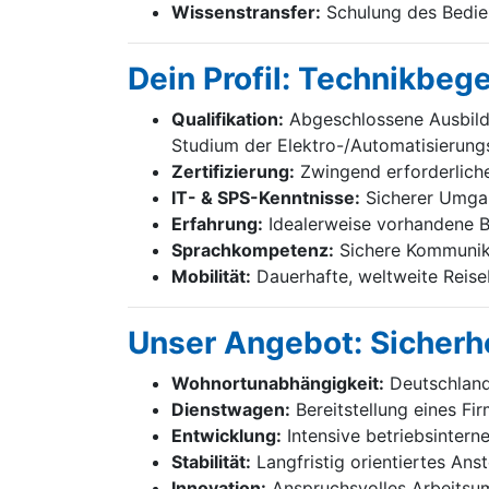
Wissenstransfer:
Schulung des Bedien
Dein Profil: Technikbeg
Qualifikation:
Abgeschlossene Ausbildu
Studium der Elektro-/Automatisierung
Zertifizierung:
Zwingend erforderliche 
IT- & SPS-Kenntnisse:
Sicherer Umgan
Erfahrung:
Idealerweise vorhandene B
Sprachkompetenz:
Sichere Kommunika
Mobilität:
Dauerhafte, weltweite Reiseb
Unser Angebot: Sicherhe
Wohnortunabhängigkeit:
Deutschland
Dienstwagen:
Bereitstellung eines F
Entwicklung:
Intensive betriebsintern
Stabilität:
Langfristig orientiertes Ans
Innovation:
Anspruchsvolles Arbeitsum