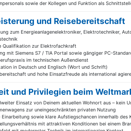
personals sowie der Kollegen und Funktion als Schnittstell
eisterung und Reisebereitschaft
ng zum Energieanlagenelektroniker, Elektrotechniker, Aut
stechnik
Qualifikation zur Elektrofachkraft
g mit Siemens S7 / TIA Portal sowie gängiger PC-Standa
erufspraxis im technischen Außendienst
tion in Deutsch und Englisch (Wort und Schrift)
ereitschaft und hohe Einsatzfreude als international agie
it und Privilegien beim Weltmar
weiter Einsatz von Deinem aktuellen Wohnort aus – kein U
irmenwagens zur uneingeschränkten privaten Nutzung
e Einarbeitung sowie klare Aufstiegschancen innerhalb des
tellungsverhältnis mit attraktiven Konditionen bei einem Br
feld mit modernster Technik im internationalen Kontext