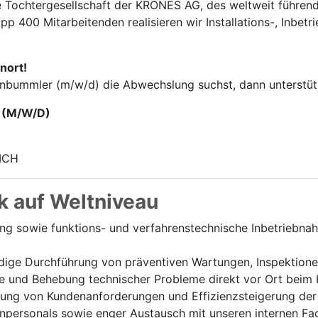
e Tochter­gesellschaft der KRONES AG, des weltweit führend
p 400 Mitarbei­tenden realisieren wir Installations-, Inbet
nort!
enbummler (m/w/d) die Abwechslung suchst, dann unterstütz
 (M/W/D)
ICH
k auf Weltniveau
ung sowie funktions- und verfahrenstechnische Inbetriebn
ige Durchführung von präventiven Wartungen, Inspektione
e und Behebung technischer Probleme direkt vor Ort beim 
ung von Kundenanforderungen und Effizienzsteigerung der 
personals sowie enger Austausch mit unseren internen Fa