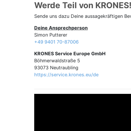
Werde Teil von KRONES
Sende uns dazu Deine aussage­kräftigen B
Deine Ansprechperson
Simon Putterer
+49 9401 70-87006
KRONES Service Europe GmbH
Böhmerwaldstraße 5
93073 Neutraubling
https://service.krones.eu/de