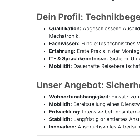
Dein Profil: Technikbeg
Qualifikation:
Abgeschlossene Ausbildu
Mechatronik.
Fachwissen:
Fundiertes technisches Ve
Erfahrung:
Erste Praxis in der Montag
IT- & Sprachkenntnisse:
Sicherer Umg
Mobilität:
Dauerhafte Reisebereitschaft
Unser Angebot: Sicherhe
Wohnortunabhängigkeit:
Einsatz von 
Mobilität:
Bereitstellung eines Dienst
Entwicklung:
Intensive betriebsintern
Stabilität:
Langfristig orientiertes Ans
Innovation:
Anspruchsvolles Arbeitsum