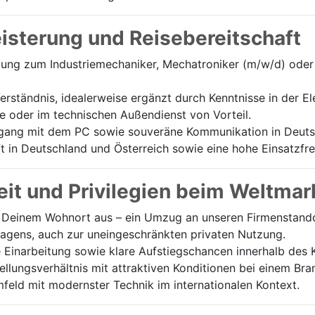
eisterung und Reisebereitschaft
ng zum Industriemechaniker, Mechatroniker (m/w/d) oder 
rständnis, idealerweise ergänzt durch Kenntnisse in der El
e oder im technischen Außendienst von Vorteil.
ang mit dem PC sowie souveräne Kommunikation in Deutsc
 in Deutschland und Österreich sowie eine hohe Einsatzfreu
it und Privilegien beim Weltmar
Deinem Wohnort aus – ein Umzug an unseren Firmenstandort
wagens, auch zur uneingeschränkten privaten Nutzung.
e Einarbeitung sowie klare Aufstiegschancen innerhalb des 
tellungsverhältnis mit attraktiven Konditionen bei einem Br
feld mit modernster Technik im internationalen Kontext.